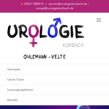
Zum
05631 988910
|
service@urologiekorbach.de ;
rezept@urologiekorbach.de
Inhalt
springen
Startseite
Unser Team
Leistungsspektrum
Kontakt