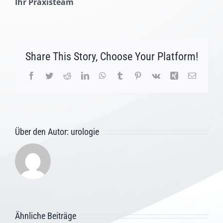
Ihr Praxisteam
Share This Story, Choose Your Platform!
Facebook
Twitter
Reddit
LinkedIn
WhatsApp
Tumblr
Pinterest
Vk
Xing
E-
Mail
Über den Autor:
urologie
Ähnliche Beiträge