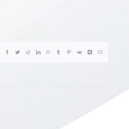
Facebook
Twitter
Reddit
LinkedIn
WhatsApp
Tumblr
Pinterest
Vk
Xing
E-
Mail