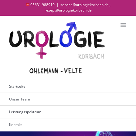
Zum
05631 988910
|
service@urologiekorbach.de ;
rezept@urologiekorbach.de
Inhalt
springen
Startseite
Unser Team
Leistungsspektrum
Kontakt