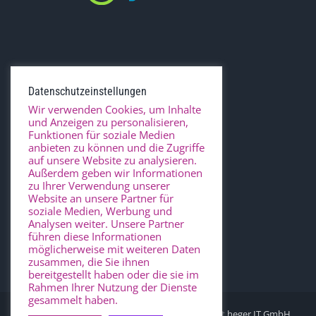
Datenschutzeinstellungen
Wir verwenden Cookies, um Inhalte
und Anzeigen zu personalisieren,
Funktionen für soziale Medien
anbieten zu können und die Zugriffe
auf unsere Website zu analysieren.
Außerdem geben wir Informationen
zu Ihrer Verwendung unserer
Website an unsere Partner für
soziale Medien, Werbung und
Analysen weiter. Unsere Partner
führen diese Informationen
möglicherweise mit weiteren Daten
zusammen, die Sie ihnen
bereitgestellt haben oder die sie im
Rahmen Ihrer Nutzung der Dienste
gesammelt haben.
© Copyright
2026 Urologie Korbach - Design mit
heger.IT GmbH